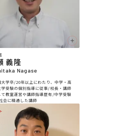
店
瀬 義隆
hitaka Nagase
田大学卒/20年以上にわたり、中学・高
大学受験の個別指導に従事/校長・講師
して教室運営や講師指導歴有/中学受験
•社会に精通した講師
e