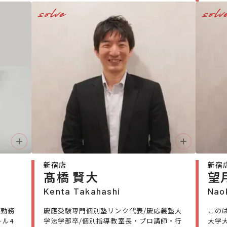
solve
solv
新宿店
新宿
髙橋 賢大
望
Kenta Takahashi
Naok
中勤務
慶應受験専門個別塾リンク代表/慶応義塾大
この
ール4
学法学部卒/個別指導教室長・プロ講師・行
大学