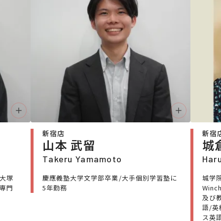
新宿店
新宿
山本 武留
城
Takeru Yamamoto
Haru
谷大塚
慶應義塾大学文学部卒業/大手個別学習塾に
城学院所
験専門
5年勤務
Win
及び
語/英
ス英