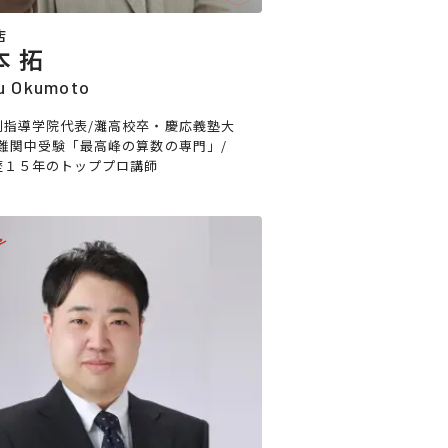
店
本 拓
u Okumoto
別指導学院代表/灘高校卒・慶応義塾大
/難関中受験「最高峰の算数の専門」/
歴１５年のトッププロ講師
e