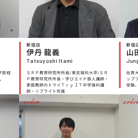
新宿店
新宿
伊丹 龍義
山
Tatsuyoshi Itami
Jun
学部経
ＳＲＰ教育研究所所長/東京理科大卒/ＳＲ
佐賀
,
Ｐ教育研究所所長・学びエイド鉄人講師・
ップ
家庭教師のトライＴｒｙＩＴ中学理科講
受験
師・リブライト所属
solve
solv