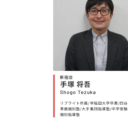
新宿店
手塚 将吾
Shogo Tezuka
リブライト所属/早稲田大学卒業/四
準拠個別塾/大手集団指導塾/中学受
個別指導塾