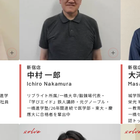
新宿店
新宿
中村 一郎
大
Ichiro Nakamura
Mas
市進学
リブライト所属/一橋大卒/鍛錬場代表・
城学院
社員
『学びエイド』鉄人講師・元グノーブル・
栄光 
一橋進学塾/26年間連続で医学部・東大・慶
ー教
應大に合格者を輩出中
一橋
認ト
solve
solv