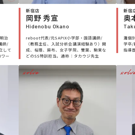
新宿店
新宿
岡野 秀宣
奥
Hidenobu Okano
Tak
/明治
reboot代表/元SAPIX小学部・国語講師/
灘個
講師/
（教務主任、入試分析会講演経験あり）開
学卒
立して
成、桜蔭、麻布、女子学院、雙葉、駒東な
指導
ロワー
どのSS特訓担当。通称：タカウジ先生
solve
solv