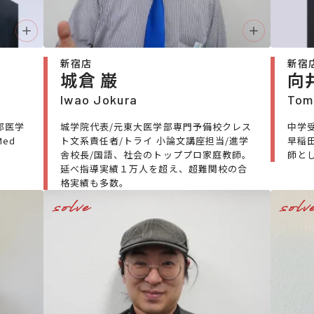
新宿店
新宿
城倉 巌
向
Iwao Jokura
Tom
部医学
城学院代表/元東大医学部専門予備校クレス
中学
ed
ト文系責任者/トライ 小論文講座担当/進学
早稲
舎校長/国語、社会のトッププロ家庭教師。
師と
延べ指導実績１万人を超え、超難関校の合
格実績も多数。
solve
solv