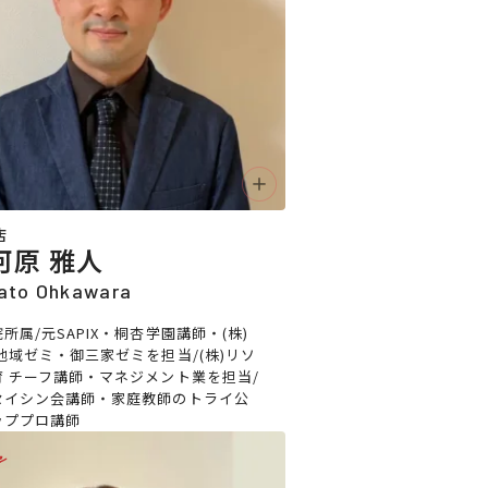
店
河原 雅人
ato Ohkawara
所属/元SAPIX・桐杏学園講師・(株)
地域ゼミ・御三家ゼミを担当/(株)リソ
育 チーフ講師・マネジメント業を担当/
セイシン会講師・家庭教師のトライ公
ッププロ講師
e