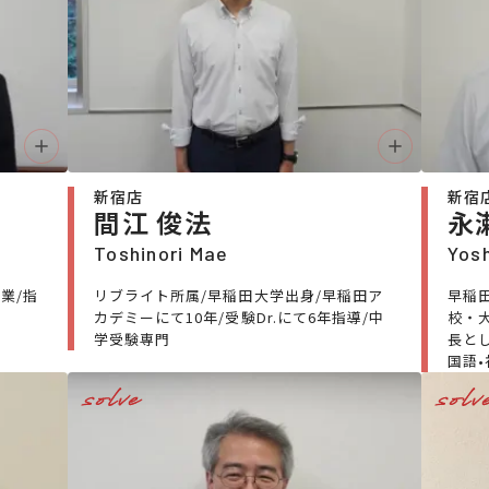
新宿店
新宿
間江 俊法
永
Toshinori Mae
Yos
業/指
リブライト所属/早稲田大学出身/早稲田ア
早稲
カデミーにて10年/受験Dr.にて6年指導/中
校・
学受験専門
長と
国語
solve
solv