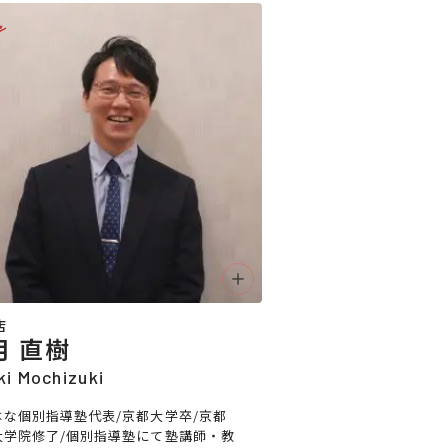
e
店
月 直樹
i Mochizuki
はな個別指導塾代表/京都大学卒/京都
大学院修了/個別指導塾にて塾講師・教