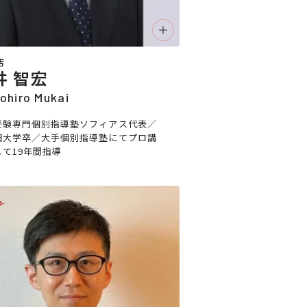
店
井 智宏
ohiro Mukai
受験専門個別指導塾ソフィアス代表／
田大学卒／大手個別指導塾にてプロ講
して19年間指導
e