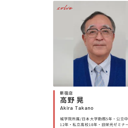
solve
新宿店
高野 晃
Akira Takano
城学院所属/日本大学勤務5年・公立
12年・私立高校18年・旧栄光ゼミナ