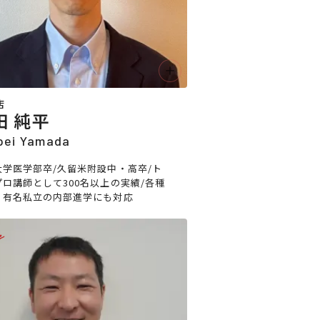
店
田 純平
pei Yamada
大学医学部卒/久留米附設中・高卒/ト
プロ講師として300名以上の実績/各種
、有名私立の内部進学にも対応
e