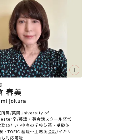
店
倉 春美
mi jokura
属/英国University of
chester卒/英語・英会話スクール経営
教務18年/小中高の学校英語・受験英
検・TOEIC 基礎〜上級英会話/イギリ
語も対応可能