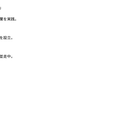
」
業を実践。
を設立。
並走中。